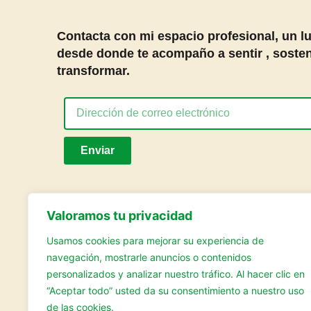
Contacta con mi espacio profesional, un l
desde donde te acompaño a sentir , sosten
transformar.
Enviar
Valoramos tu privacidad
Usamos cookies para mejorar su experiencia de
navegación, mostrarle anuncios o contenidos
Rebeca Pabon© 2025
personalizados y analizar nuestro tráfico. Al hacer clic en
“Aceptar todo” usted da su consentimiento a nuestro uso
Aviso Legal
Política de Privacidad
Cookies
Declaración de 
de las cookies.