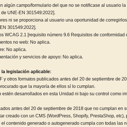
 en algún campo/formulario del que no se notificase al usuario l
3, de UNE-EN 301549:2022].
ores ni se proporciona al usuario una oportunidad de corregirlo
E-EN 301549:2022].
itos WCAG 2.1 [requisito número 9.6 Requisitos de conformid
mentos no web: No aplica.
re: No aplica.
mentación y servicios de apoyo: No aplica.
la legislación aplicable:
F y otros formatos publicados antes del 20 de septiembre de 20
procurado que la mayoría de ellos sí lo cumplan.
 estén desarrollados en esta Unidad ni bajo su control como im
ados antes del 20 de septiembre de 2018 que no cumplan en su t
estar creado con un CMS (WordPress, Shopify, PrestaShop, etc), 
 el contenido generado o autogenerado cumpla con todas las no