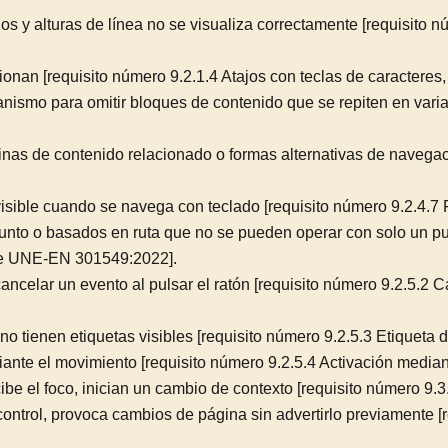
ios y alturas de línea no se visualiza correctamente [requisito
cionan [requisito número 9.2.1.4 Atajos con teclas de caracter
nismo para omitir bloques de contenido que se repiten en varias
nas de contenido relacionado o formas alternativas de navegació
visible cuando se navega con teclado [requisito número 9.2.4.
unto o basados en ruta que no se pueden operar con solo un pun
 de UNE-EN 301549:2022].
ncelar un evento al pulsar el ratón [requisito número 9.2.5.2
no tienen etiquetas visibles [requisito número 9.2.5.3 Etique
iante el movimiento [requisito número 9.2.5.4 Activación med
e el foco, inician un cambio de contexto [requisito número 9.3
control, provoca cambios de página sin advertirlo previamente [r